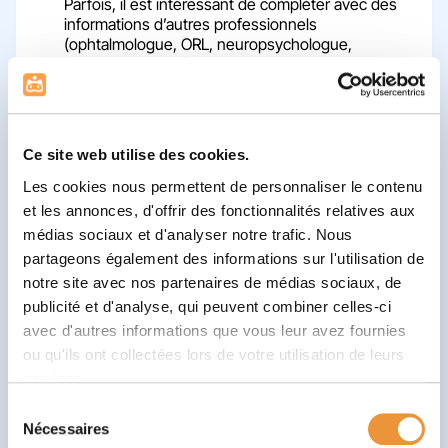
Parfois, il est intéressant de compléter avec des
informations d’autres professionnels
(ophtalmologue, ORL, neuropsychologue,
ergothérapeute…). Tout le monde va se mobiliser
pour trouver les bonnes solutions, pour toi.
On s’entraine parfois même en jouant
🎲 Chaque activité proposée te permet
d’apprendre et de comprendre de nouvelles
Ce site web utilise des cookies.
compétences ou stratégies utiles pour relever
Les cookies nous permettent de personnaliser le contenu
tes défis.
et les annonces, d'offrir des fonctionnalités relatives aux
Tu repars avec des astuces !
médias sociaux et d'analyser notre trafic. Nous
✨ À la fin de la séance, tu auras peut-être des
partageons également des informations sur l'utilisation de
petits exercices à refaire à la maison, ou des
conseils à appliquer à l’école pour continuer à
notre site avec nos partenaires de médias sociaux, de
progresser entre les séances.
publicité et d'analyse, qui peuvent combiner celles-ci
avec d'autres informations que vous leur avez fournies
ou qu'ils ont collectées lors de votre utilisation de leurs
services.
Où travaille l'orthophoniste ?​
Sélection
Nécessaires
Les orthophonistes (ou logopèdes / logopédistes)
du