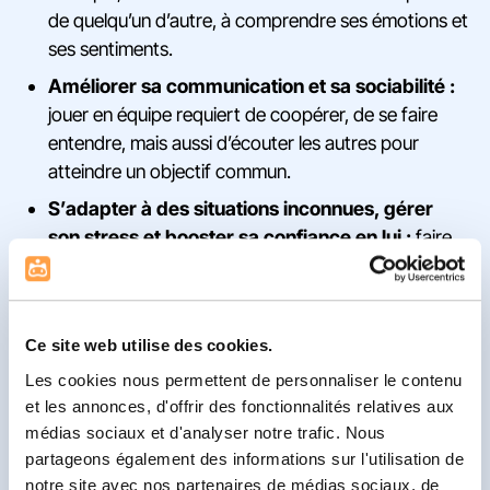
de quelqu’un d’autre, à comprendre ses émotions et
ses sentiments.
Améliorer sa communication et sa sociabilité :
jouer en équipe requiert de coopérer, de se faire
entendre, mais aussi d’écouter les autres pour
atteindre un objectif commun.
S’adapter à des situations inconnues, gérer
son stress et booster sa confiance en lui :
faire
face à l’inconnu et sortir de sa zone de confort lui
fait ressentir une pression nouvelle qu’il faudra
apprivoiser. Une fois ce défi relevé, sa confiance en
Ce site web utilise des cookies.
lui n’en sera que renforcée.
Les cookies nous permettent de personnaliser le contenu
Mettre l’échec en perspective et apprendre la
et les annonces, d'offrir des fonctionnalités relatives aux
persévérance :
en jouant, votre enfant apprendra
médias sociaux et d'analyser notre trafic. Nous
à gagner, mais aussi à perdre. Il devra gérer la
partageons également des informations sur l'utilisation de
frustration et persévérer malgré les difficultés
notre site avec nos partenaires de médias sociaux, de