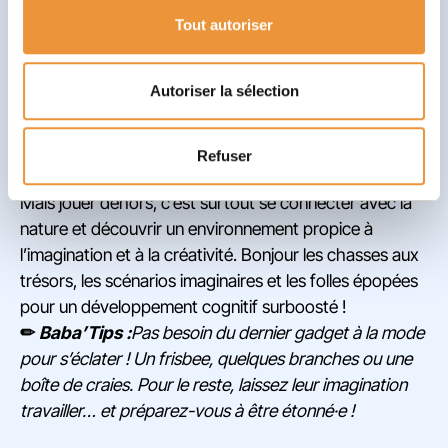
par jour à l’extérieur, contre plus de 7h devant un
Tout autoriser
écran… Et la technologie n’y est pas pour rien.
Si jouer est bénéfique, jouer dehors l’est encore plus ! À
Autoriser la sélection
l’extérieur, votre petit aventurier peut courir, sauter,
grimper… et bouger, c’est bon pour la santé ! Sans
compter les bienfaits de la lumière du soleil et son
Refuser
apport en vitamine D.
Mais jouer dehors, c’est surtout se connecter avec la
nature et découvrir un environnement propice à
l’imagination et à la créativité. Bonjour les chasses aux
trésors, les scénarios imaginaires et les folles épopées
pour un développement cognitif surboosté !
✏
Baba’Tips :
Pas besoin du dernier gadget à la mode
pour s’éclater ! Un frisbee, quelques branches ou une
boîte de craies. Pour le reste, laissez leur imagination
travailler… et préparez-vous à être étonné·e !