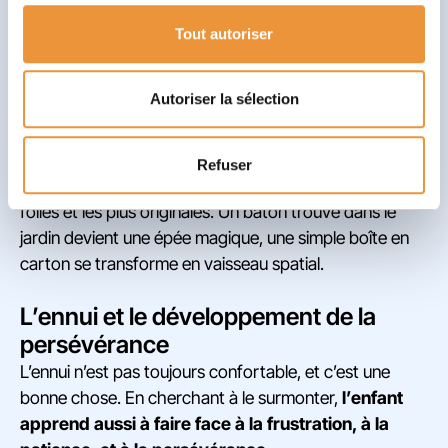
Un espace pour l’imagination
Tout autoriser
L’ennui crée un vide ou un silence, et c’est précisément
dans cet espace que l’imagination a la place pour
Autoriser la sélection
s’épanouir.
Sans les directives et les distractions
constantes, l’esprit de l’enfant est libre de
vagabonder, de questionner, d’explorer
.
Refuser
C’est dans cet espace que naissent les idées les plus
folles et les plus originales. Un bâton trouvé dans le
jardin devient une épée magique, une simple boîte en
carton se transforme en vaisseau spatial.
L’ennui et le développement de la
persévérance
L’ennui n’est pas toujours confortable, et c’est une
bonne chose. En cherchant à le surmonter,
l’enfant
apprend aussi à faire face à la frustration, à la