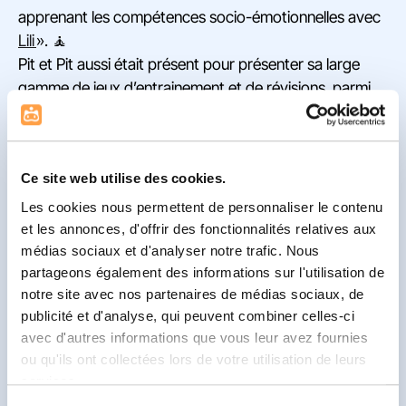
apprenant les compétences socio-émotionnelles avec
Lili
». 🧘
Pit et Pit aussi était présent pour présenter sa large
gamme de jeux d’entrainement et de révisions, parmi
lesquels figure un
jeu sur le cerveau
et sa cartographie !
🧠
Nous avons également beaucoup échangé avec les
Ce site web utilise des cookies.
éditions Nathan, avec qui nous partageons la même
conviction de l’apport des neurosciences dans les
Les cookies nous permettent de personnaliser le contenu
mécanismes d’apprentissage. 👩🏻‍🏫
et les annonces, d'offrir des fonctionnalités relatives aux
médias sociaux et d'analyser notre trafic. Nous
partageons également des informations sur l'utilisation de
notre site avec nos partenaires de médias sociaux, de
publicité et d'analyse, qui peuvent combiner celles-ci
avec d'autres informations que vous leur avez fournies
ou qu'ils ont collectées lors de votre utilisation de leurs
services.