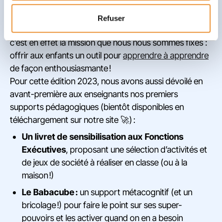
Ce qui plait dans Babaoo, c’est que « l’aspect ludique
prime sur le théorique sans enlever la pertinence des
Refuser
concepts diffusés au cours de l’expérience de jeu ». Et
c’est en effet la mission que nous nous sommes fixés :
offrir aux enfants un outil pour
apprendre à apprendre
de façon enthousiasmante​ !
Pour cette édition 2023, nous avons aussi dévoilé en
avant-première aux enseignants nos premiers
supports pédagogiques (bientôt disponibles en
téléchargement sur notre site 🚀) :
Un livret de sensibilisation aux Fonctions
Exécutives
, proposant une sélection d’activités et
de jeux de société à réaliser en classe (ou à la
maison !)
Le Babacube :
un support métacognitif (et un
bricolage !) pour faire le point sur ses super-
pouvoirs et les activer quand on en a besoin