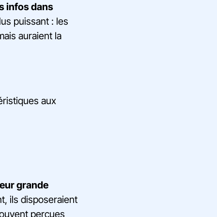
es infos dans
lus puissant : les
ais auraient la
éristiques aux
leur grande
, ils disposeraient
 souvent perçues