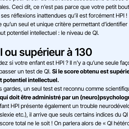
les. Ceci dit, ce n’est pas parce que votre petit bou
 ses réflexions inattendues qu’il est forcément HPI !
ste qu’un seul et unique critère permettant d’identifie
 potentiel intellectuel : le niveau de QI.
l ou supérieur à 130
 si votre enfant est HPI ? Il n’y a qu’une seule faç
e passer un test de QI.
Si le score obtenu est supérie
 potentiel intellectuel.
s gardes, un seul test est reconnu comme scientifiq
qui doit être administré par un (neuro)psycholo
enfant HPI présente également un trouble neurodéve
exie etc.), il arrive que seuls certains indices du Q
score total ne le soit ! On parlera alors de « QI hété