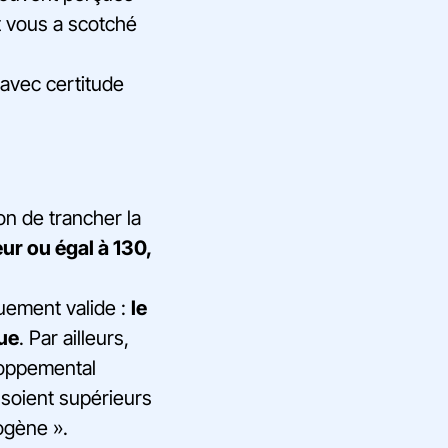
t vous a scotché
r avec certitude
on de trancher la
ur ou égal à 130,
uement valide :
le
gue
. Par ailleurs,
loppemental
I soient supérieurs
rogène ».