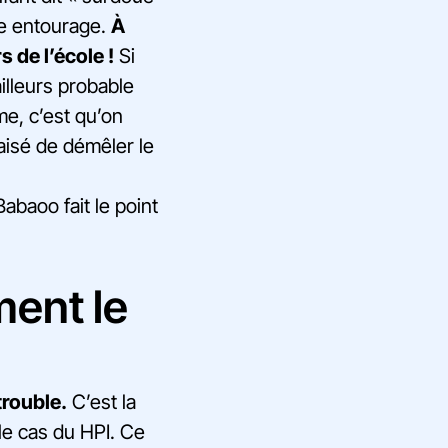
re entourage.
À
s de l’école !
Si
ailleurs probable
e, c’est qu’on
 aisé de démêler le
baoo fait le point
ment le
trouble.
C’est la
 le cas du HPI. Ce