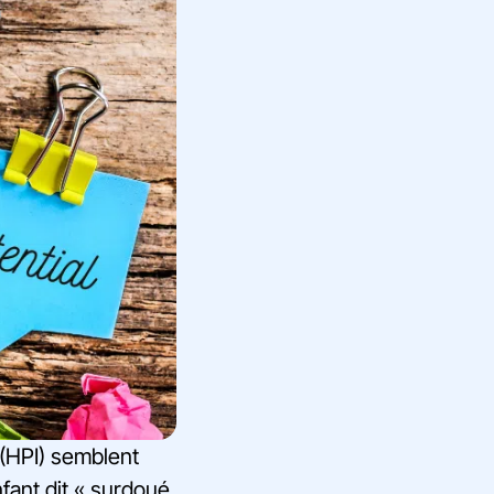
 (HPI) semblent
fant dit « surdoué