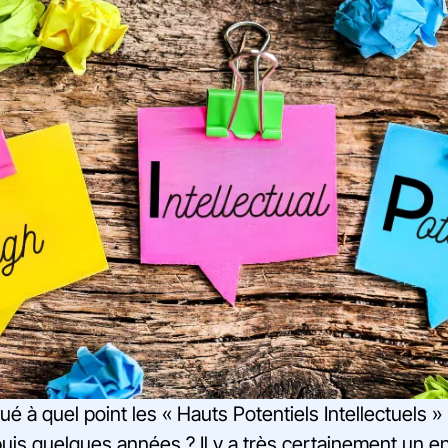
 à quel point les « Hauts Potentiels Intellectuels »
puis quelques années ? Il y a très certainement un en