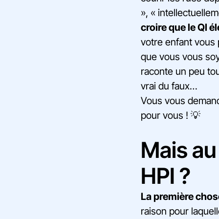
», « intellectuell
croire que le QI é
votre enfant vous p
que vous vous soy
raconte un peu tout
vrai du faux…
Vous vous demande
pour vous ! 💡
Mais au 
HPI ?
La première chose 
raison pour laquell