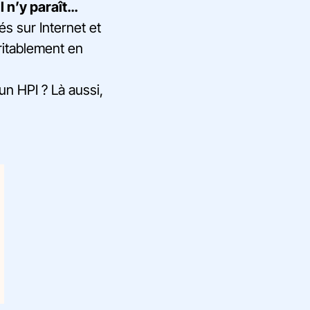
l n’y paraît…
és sur Internet et
ritablement en
un HPI ? Là aussi,