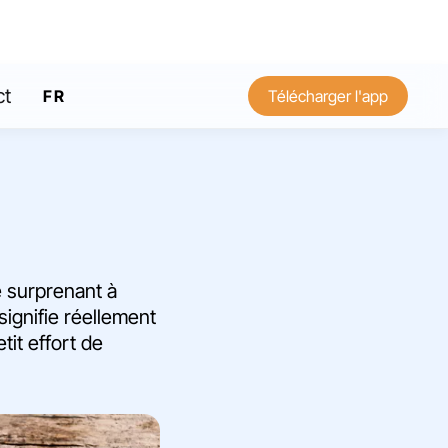
ct
FR
Télécharger l'app
EN
 surprenant à
signifie réellement
tit effort de