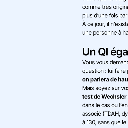
comme très origina
plus d’une fois par
À ce jour, il n’exi
une personne à haut
Un QI éga
Vous vous demandez
question : lui fair
on parlera de haut
Mais soyez sur vo
test de Wechsler 
dans le cas où l’
associé (TDAH, dysl
à 130, sans que le 