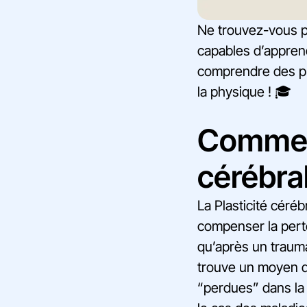
Ne trouvez-vous p
capables d’apprend
comprendre des pr
la physique ! 🎓
Comment
cérébra
La Plasticité céré
compenser la perte
qu’après un trauma
trouve un moyen de
“perdues” dans la