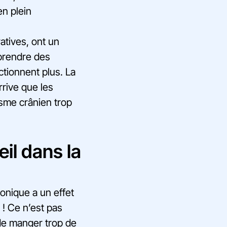
en plein
tives, ont un
apprendre des
tionnent plus. La
arrive que les
isme crânien trop
il dans la
onique a un effet
 ! Ce n’est pas
de manger trop de