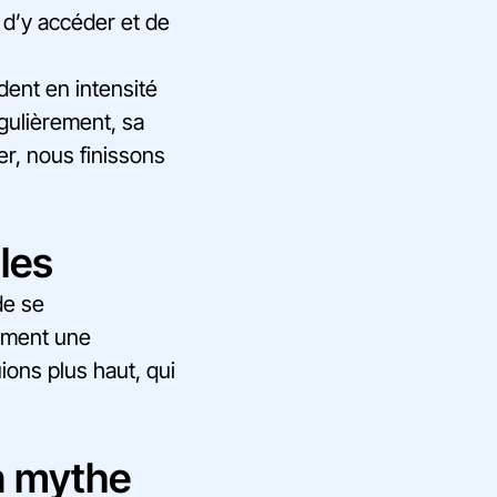
e d’y accéder et de
ent en intensité
égulièrement, sa
er, nous finissons
les
de se
lement une
ions plus haut, qui
n mythe