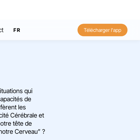
ct
FR
Télécharger l'app
EN
ituations qui
capacités de
fèrent les
cité Cérébrale et
otre tête de
 notre Cerveau” ?