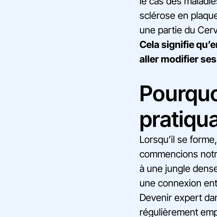
le cas des maladi
sclérose en plaque
une partie du Cer
Cela signifie qu’
aller modifier se
Pourquo
pratiqua
Lorsqu’il se forme
commencions notre
à une jungle dens
une connexion entr
Devenir expert dan
régulièrement emp