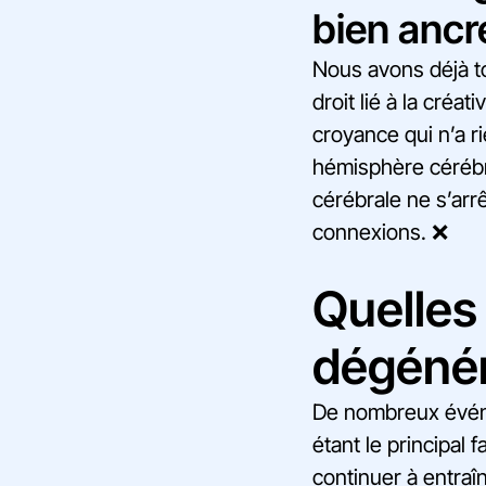
bien ancr
Nous avons déjà t
droit lié à la créat
croyance qui n’a r
hémisphère cérébra
cérébrale ne s’arr
connexions. ❌
Quelles 
dégénér
De nombreux événem
étant le principal 
continuer à entraîn