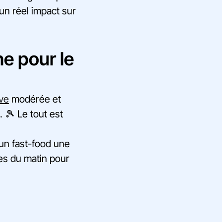
 un réel impact sur
ne pour le
ive
modérée et
 🎾 Le tout est
 un fast-food une
res du matin pour