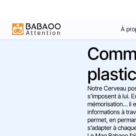
À pro
Comme
plasti
Notre Cerveau poss
s’imposent à lui. 
mémorisation… il 
informations à tra
permet, en permane
s’adapter à chaque
Le Mag Babaoo fait 