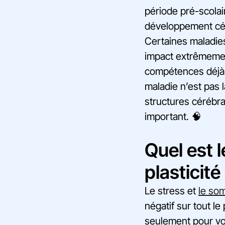
période pré-scolair
développement cér
Certaines maladie
impact extrêmement 
compétences déjà 
maladie n’est pas l
structures cérébra
important. 🧠
Quel est l
plasticité
Le stress et
le so
négatif sur tout l
seulement pour vo