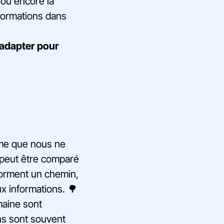
ou encore la
nformations dans
’adapter pour
même que nous ne
 peut être comparé
forment un chemin,
ux informations. 🌳
maine sont
ns sont souvent