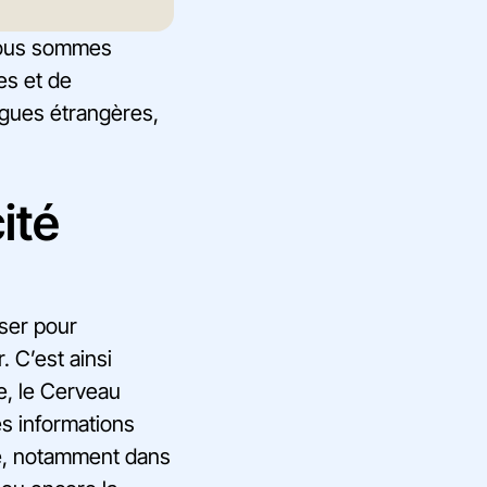
 nous sommes
es et de
ngues étrangères,
ité
iser pour
. C’est ainsi
e, le Cerveau
es informations
le, notamment dans