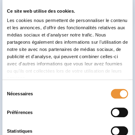
l’Attention, à son rythme.
Ce site web utilise des cookies.
Télécharger Babaoo
Les cookies nous permettent de personnaliser le contenu
et les annonces, d'offrir des fonctionnalités relatives aux
médias sociaux et d'analyser notre trafic. Nous
Concrètement, comment ça se
partageons également des informations sur l'utilisation de
notre site avec nos partenaires de médias sociaux, de
passe ?
publicité et d'analyse, qui peuvent combiner celles-ci
Avant tout, place à la préparation
. En amont du
avec d'autres informations que vous leur avez fournies
cours, les élèves se plongent dans la théorie via des
ou qu'ils ont collectées lors de votre utilisation de leurs
supports fournis ou préparés par l’enseignant. Ce
services.
dispositif permet flexibilité et leur apprend à gérer
Sélection
leur temps.
Nécessaires
du
consentement
En classe, c’est l’heure de l’action
! C’est dans
cet espace collaboratif que les idées s’épanouissent
Préférences
: travaux de groupe, discussions et exercices
pratiques. C’est le temps de l’interaction et de
Statistiques
l’expérimentation, en présence de l’enseignant.