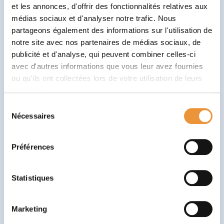
et les annonces, d'offrir des fonctionnalités relatives aux
médias sociaux et d'analyser notre trafic. Nous
Le retour d’information
partageons également des informations sur l'utilisation de
notre site avec nos partenaires de médias sociaux, de
L’erreur a une fonction clé dans l’apprentissage.
publicité et d'analyse, qui peuvent combiner celles-ci
C’est un retour d’expérience indispensable à
avec d'autres informations que vous leur avez fournies
l’acquisition de savoirs et de compétences. Le
ou qu'ils ont collectées lors de votre utilisation de leurs
traitement de l’erreur permet d’en identifier la source
services.
et d’ajuster son raisonnement.
Dans Babaoo chaque erreur est traitée avec
Sélection
bienveillance. Grâce à un retour immédiat, le joueur
Nécessaires
du
comprend pourquoi il s’est trompé et quelle stratégie
consentement
adopter pour réussir.
Préférences
Statistiques
La consolidation des acquis
Il s’agit d’automatiser progressivement les savoirs
afin de transférer les compétences acquises du
Marketing
conscient au non-conscient, libérant ainsi des